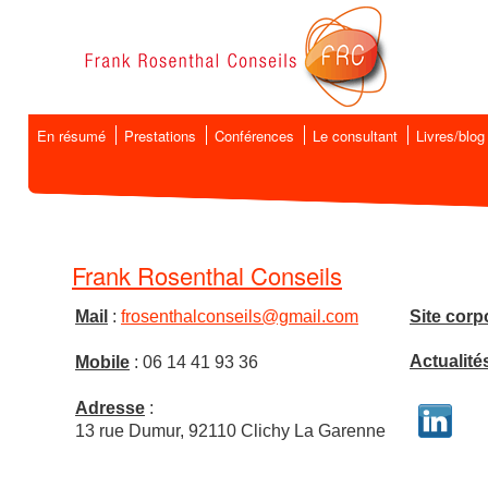
En résumé
Prestations
Conférences
Le consultant
Livres/blog
Frank Rosenthal Conseils
Mail
:
frosenthalconseils@gmail.com
Site corp
Actualité
Mobile
: 06 14 41 93 36
Adresse
:
13 rue Dumur, 92110 Clichy La Garenne