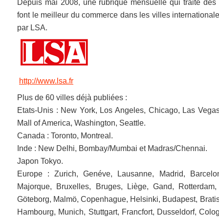
Depuis mai 2008, une rubrique mensuelle qui traite des 
font le meilleur du commerce dans les villes internationa
par LSA.
http://www.lsa.fr
Plus de 60 villes déjà publiées :
Etats-Unis : New York, Los Angeles, Chicago, Las Vegas,
Mall of America, Washington, Seattle.
Canada : Toronto, Montreal.
Inde : New Delhi, Bombay/Mumbai et Madras/Chennai.
Japon Tokyo.
Europe : Zurich, Genéve, Lausanne, Madrid, Barcelo
Majorque, Bruxelles, Bruges, Liège, Gand, Rotterdam,
Göteborg, Malmö, Copenhague, Helsinki, Budapest, Bratis
Hambourg, Munich, Stuttgart, Francfort, Dusseldorf, Col