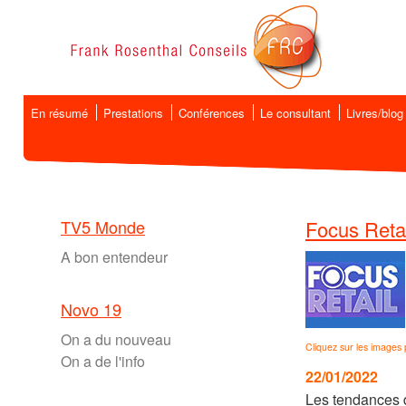
En résumé
Prestations
Conférences
Le consultant
Livres/blog
TV5 Monde
Focus Retai
A bon entendeur
Novo 19
On a du nouveau
Cliquez sur les images 
On a de l'info
22/01/2022
Les tendances d