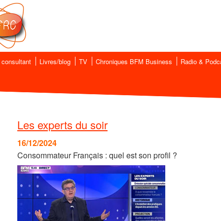
 consultant
Livres/blog
TV
Chroniques BFM Business
Radio & Podc
Les experts du soir
16/12/2024
Consommateur Français : quel est son profil ?