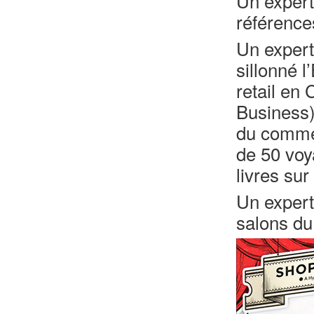
Un expert 
référence
Un expert
sillonné 
retail en
Business)
du commer
de 50 voy
livres su
Un expert
salons d