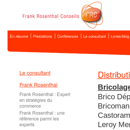
En résumé
Prestations
Conférences
Le consultant
Livres/blog
Distribut
Le consultant
Frank Rosenthal
Bricolag
Frank Rosenthal : Expert
Brico Dép
en stratégies du
Bricoman
commerce
Frank Rosenthal : une
Castoram
référence parmi les
Leroy Mer
experts