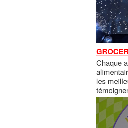
GROCER
Chaque an
alimentai
les meill
témoignen