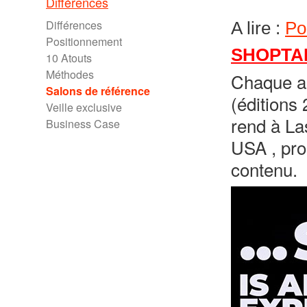
Différences
Différences
A lire :
Po
Positionnement
SHOPTAL
10 Atouts
Méthodes
Chaque an
Salons de référence
(éditions
Veille exclusive
rend à La
Business Case
USA , pro
contenu.